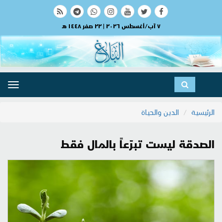
٧ آب/أغسطس ٢٠٢٦ | ٢٢ صفر ١٤٤٨ هـ
ggle
ation
الرئيسية
الدين والحياة
الصدقة ليست تبرّعاً بالمال فقط