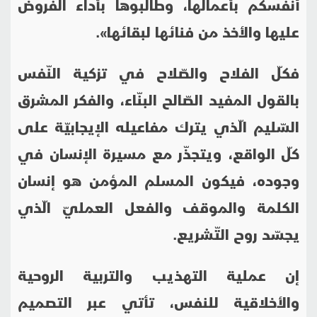
أنفسكم بأعمالها، وطالبوها بأداء الفروض
عليها والأخذ من فنائها لبقائها».
فكلّ الفلاح والصّلاح في تزكية النّفس
بالقول المفيد الصّالح البنّاء، والفكر المشرق
السّليم الّذي يترك مفاعيله الإيجابيّة على
كلّ الواقع، ويتجذّر مع مسيرة الإنسان في
وجوده، فيكون المسلم المؤمن هو إنسان
الكلمة والموقف والفعل العمليّ الّذي
يجسّد روح التّشريع.
إن عملية التهذيب والتربية الروحية
والأخلاقية للنفس، تأتي عبر التصميم