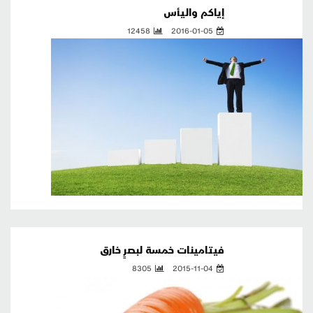
إياكم واليأس
12458
2016-01-05
فيتامينات خمسة لبصرٍ خارق
8305
2015-11-04