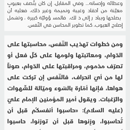
وعطائه وإحسانه... وفي المقابل، إن كان يتّصف بعيوبٍ
معيّنة من أحقاد وغيبة ونميمة وغير ذلك، فعليه أن
يصلحها ويبادر إلى ذلك، فالمسؤوليّة كبيرة، وتشمل
إصلاح العيوب، كما تطوير المحاسن في النّفس.
ومن خطوات تهذيب النّفس، محاسبتها على
الدّوام، ومعاتبتها ولومها على كلّ فعل أو
تصرّف مذموم، ومراقبتها على الدّوام، صوناً
لها من أيّ انحراف، فالنّفس إن تركت على
هواها، فإنها أمّارة بالسّوء وميّالة للشّهوات
والرّغبات. ويقول أمير المؤمنين الإمام عليّ
(عليه السلام): «حاسبوا أنفسكُم قبل أن
تُحاسبوا، وزِنوها قبل أن توزنوا، حاسبوا