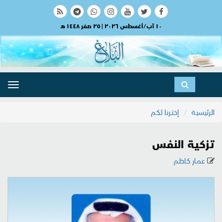
١٠ آب/أغسطس ٢٠٢٦ | ٢٥ صفر ١٤٤٨ هـ
ggle
ation
الرئيسية
إخترنا لكم
تزكية النفس
عمار كاظم