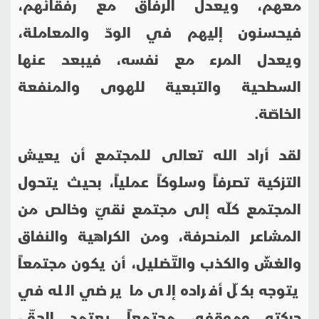
معهم، ويعدل الرفاق مع رفقائهم،
فيحسنون إليهم في الودّ والمعاملة،
ويعدل المرء مع نفسه، فيبعد عنها
السطحية والتبعية للهوى والمنفعة
الخاصّة.
لقد أراد الله تعالى للمجتمع أن يعيش
التزكية تصرفاً وسلوكاً عملياً، بحيث يتحول
المجتمع كلّه إلى مجتمع نقيّ وخالص من
المشاعر المنحرفة، ومن الكراهية والنفاق
والغشّ والكذب والتّضليل، أن يكون مجتمعاً
يتوجه بكلّ أفراده إلى ما يرضي الله في
حركته وموقفه، مجتمعاً يعتمد الحقّ،