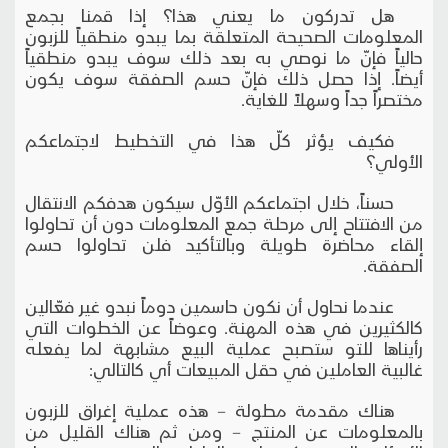
هل تدركون ما يعني هذا؟ إذا قمنا بجمع
المعلومات الصحيحة المتعلقة بما يبدو منطقياً للزبون
حالياً فإنّ ما نوصي به بعد ذلك سوف يبدو منطقياً
أيضاً. إذا حصل ذلك فإنّ حسم الصفقة سوف يكون
مختصراً جداً وسهلاً للغاية.
فكيف يؤثر كلّ هذا في التخطيط لاجتماعكم
الأولي؟
حسناً، خلال اجتماعكم الأوّل سيكون هدفكم الانتقال
من الافتتاح إلى مرحلة جمع المعلومات دون أن تحاولوا
إلقاء محاضرة طويلة وبالتأكيد فلن تحاولوا حسم
الصفقة.
عندما نحاول أن نكون حاسمين دوماً نبدو غير فعّالين
كالكثيرين في هذه المهنة. وعوضاً عن الخطوات التي
رأيناها للتو ستصبح عملية البيع مشابهة لما يفعله
غالبية العاملين في حقل المبيعات أي كالتالي:
هناك مقدمة مطولة – هذه عملية إغراق للزبون
بالمعلومات عن المنتج – ومن ثم هناك القليل من