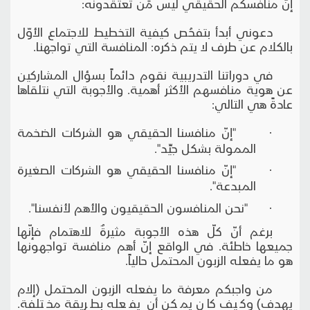
إنّ منافسكم الحقيقي ليس مَن تعتقدونه:
دعوني أبدأ بتفحُص كيفية التخطيط للاجتماع الأوّل
بالكلام عن طرف لا يتم ذكره: المنافسة التي تواجهنا.
في دوراتنا التدريبية نقوم دائماً بسؤال المشاركين
عن هوية منافسهم الأكثر أهمية. والأجوبة التي نتلقاها
عادةً هي التالي:
· "إنّ منافسنا الحقيقي هو الشركات الضخمة
الممولة بشكل جيِّد".
· "إنّ منافسنا الحقيقي هو الشركات الصغيرة
المبدعة".
· "نحن المنافسون الحقيقيون والأهم لأنفسنا".
برغم أنّ كلّ هذه الأجوبة مثيرةٌ للاهتمام فإنّها
جميعها خاطئة. في الواقع إنّ أهم منافسة تواجهونها
هو ما يفعله الزبون المحتمل حالياً.
من واجبكم معرفة ما يفعله الزبون المحتمل (إلام
يهدف) وكيف كان يمكن أن يفعله بطريقة مختلفة.