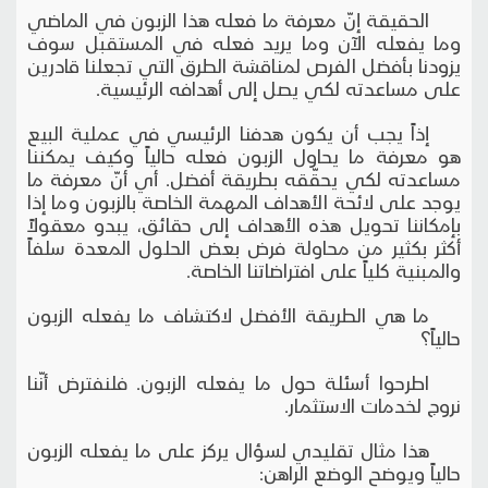
الحقيقة إنّ معرفة ما فعله هذا الزبون في الماضي
وما يفعله الآن وما يريد فعله في المستقبل سوف
يزودنا بأفضل الفرص لمناقشة الطرق التي تجعلنا قادرين
على مساعدته لكي يصل إلى أهدافه الرئيسية.
إذاً يجب أن يكون هدفنا الرئيسي في عملية البيع
هو معرفة ما يحاول الزبون فعله حالياً وكيف يمكننا
مساعدته لكي يحقّقه بطريقة أفضل. أي أنّ معرفة ما
يوجد على لائحة الأهداف المهمة الخاصة بالزبون وما إذا
بإمكاننا تحويل هذه الأهداف إلى حقائق، يبدو معقولاً
أكثر بكثير من محاولة فرض بعض الحلول المعدة سلفاً
والمبنية كلياً على افتراضاتنا الخاصة.
ما هي الطريقة الأفضل لاكتشاف ما يفعله الزبون
حالياً؟
اطرحوا أسئلة حول ما يفعله الزبون. فلنفترض أنّنا
نروج لخدمات الاستثمار.
هذا مثال تقليدي لسؤال يركز على ما يفعله الزبون
حالياً ويوضح الوضع الراهن: