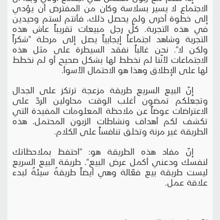
الاجتماع لا يسير بسلاسة وكان من المفترض أن يؤدي
إلى خطوة أخرى ولم يحصل ذلك، فأنتم لستم وحيدين
في هذه التجربة. كلّ رجل مبيعات تقريباً عاش هذه
التجربة وشاهد اجتماعاً إيجابياً يصل إلى مرحلة "شكراً
ولكن لا". نحن غالباً نفقد السيطرة على مثل هذه
الاجتماعات لأنّنا لم نخطط لها بشكل صحيح أو لم نخطط
لها على الإطلاق وهذا هو الاحتمال الأسوأ.
إنّ البيع السريع طريقة مزعجة ترتكز على الجدال
وتجعلكم تمضون أغلب الوقت محاولين الردّ على
الاعتراضات عوضاً عن ملاحظة المعلومات المفيدة التي
تكشف لكم أهداف ونشاطات الزبون المحتمل. هذه
الطريقة غير مرنة وتخلق تنافساً على الكلام.
إنّ مفاد هذه الطريقة هو: "احتفظ بملاحظاتك
لنفسك ودعني أكمل عرض البيع". طريقة البيع السريع
ليست طريقة بيع فعّالة وهي أيضاً طريقةٌ سيئةٌ لبدء
علاقة عمل.