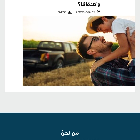
وأصدقائنا؟
6476
2023-09-27
من نحنُ