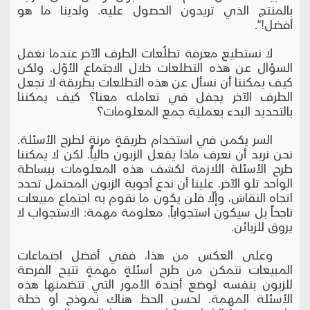
بالمنتج الذي تريدون الحصول عليه. ولدينا ما هو
أفضل!".
لا نستطيع معرفة تطلُعات الطرف الآخر عندما نغفل
السؤال عن هذه التطلعات خلال الاجتماع الأوّل. ولكن
كيف يمكننا أن نسأل عن هذه التطلعات بطريقة لا تجعل
الطرف الآخر يجفل في تعامله معنا؟ كيف يمكننا
بالتحديد البدء بعملية جمع المعلومات؟
السر يكمن في استخدام طريقةٍ مرنةٍ لطرح الأسئلة.
نحن نريد أن نعرف ماذا يفعل الزبون حالياً. لكن لا يمكننا
طرح الأسئلة اللازمة لكشف هذه المعلومات ببساطة
الواحد تلو الآخر. علينا أن ندع أجوبة الزبون المحتمل تحدد
اتجاه النقاش، وإلّا فلن يكون ما نقوم به اجتماع مبيعات
ناجحاً بل سيكون استجواباً. معلومة مهمة: الاستجواب لا
يروق للزبائن.
وعلى العكس من هذا، ففي أفضل اجتماعات
المبيعات نتمكن من طرح أسئلةٍ مهمةٍ تتيح الفرصة
للزبون بنفسه لوضع أجندة الأمور التي تتضمنها هذه
الأسئلة المهمة. لحسن الحظ هناك نموذج أو خطة