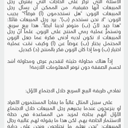
الأسئلة التي تركز على الحاجات التي يفترض رجل
المبيعات أنّها حقيقية. من الممكن أن يسأل رجل
المبيعات الزبون: "هل تستخدمون (أ) فرضاً؟" يجيب
الزبون: "لا نحن نستخدم (ب)". يرد رجل المبيعات قائلاً:
"هذا جيد لأنّ (ب) متوفر لدينا أيضاً". هذا بيع سريع.
وتستمرُّ عملية رمي المنتج على الزبون. علماً أنّ رجل
المبيعات لا تكون لديه أدنى فكرة عما جعل الزبون
المحتمل يختار (ب) عوضاً عن (أ) وكيف تمَت عملية
اختيار (ب) وما إذا كان الزبون فكر بالمنتج (د) كبديل.
إذاً هناك محاولة حثيثة لتقديم عرض ومحاولة أشد
لحسم الصفقة دون توفر المعلومات اللازمة!
تفادي طريقة البيع السريع خلال الاجتماع الأوّل:
على سبيل المثال غالباً ما يفاجأ المستثمرون الأفراد
أو ينزعجون عندما يخبرهم رجل المبيعات خلال الاجتماع
الأوّل أنّهم بحاجة لمزيد من المساعدة في خطة
الاستثمار الخاصة بهم. لكن هذا ما يقوله لهم غالبية رجال
المبيعات: "نحن نعلم ما تحتاجون ونحن على دراية