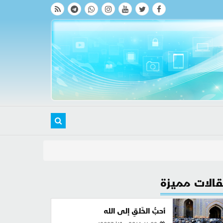
الات مميزة
أحبُّ الخَلقِ إلى الله