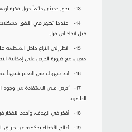
13- يدور حديثي دائماً حول فكرة أو هدف واضح في ذهني.
14- عندما تظهر في الأفق مشكلات أ
قبل اتخاذ أي قرار.
15- انظر إلى النزاع داخل المنظمة 
معين، مع ضرورة الحرص على إمكانية التح
16- أجد سهولة في التعبير شفهياً عما يدور ذهني من أفكار.
17- أحرص على الاستفادة من وجود ال
الظاهرة.
18- أفكر في الهدف، وأحدد الأفكار قبل البدء في الكتابة.
19- أعالج الأخطاء بحكمة؛ عن طريق البحث الدقيق عن أسباب ومواطن الخطأ.