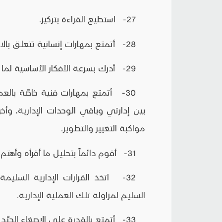
27- استطيع القراءة بتركيز.
28- أتمتع بمهارات إنسانية تتعلق بالاحتكاك اليومي في صورة اتصالات وعلاقات وتعامل.
29- أدرك بسرعة الأفكار الأساسية لما أقرأه.
30- أتمتع بمهارات فنية خاصّة بالع
بين إدارتي وباقي الوحدات الإدارية، و
مواكبة التغيير والتطوير.
31- أقوم دائماً بتحليل ما أقرأه وأهتم بتقييمه والحكم عليه.
32- اتخذ القرارات الإدارية السل
السليم لمزاولة تلك العملية الإدارية.
33- أتمتع بالقدرة على الإصغاء الجيِّد والهادف كمدخل هام من أجل زيادة فعالية الاتصال.