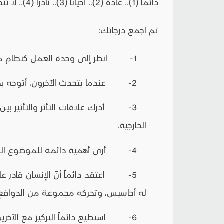
دائماً (1).. عادةً (2).. أحياناً (3).. نادراً (4).. لا تنطبق (5)
ثم اجمع درجاتك:
1- انظر إلى وحدة العمل كنظام مفتوح من خلال ربط أهدافها بأهداف المؤسسة.
2- عندما يتحدث الآخرون، أتوجه بكلّ حواسي إليهم.
3- أدرك علاقات التأثر والتأثير بين
الخارجية.
4- أرى أهمية دائمة للموضوع الذي يتحدث فيه الآخرون.
5- اعتقد دائماً أنّ الإنسان قادر على ا
له أحاسيس، وتحركه مجموعة من الدوافع نظر
6- استطيع دائماً التركيز مع الآخرين عندما يتحدثون.