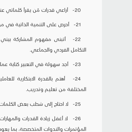
20- أراعي قدرات مَن يقرأ كلماتي عندما أقوم بصياغاتها.
21- أحرص على التنمية الذاتية في مواقف العمل كجزء من سلوكي الإداري.
22- أتبنى مفهوم المشاركة بيني و
التكامل الفردي والجماعي.
23- أجد سهولة في التعبير كتابة عما يدور في ذهني.
24- أهتم بالقدرة الابتكارية للعا
المختلفة من تعليم وتدريب.
25- لا احتاج إلى شطب بعض الكلمات التي قمت بكتابتها.
26- لا أغفل زيادة القدرات والمهارات
المؤتمرات والندوات المتخصصة، بما يعود 