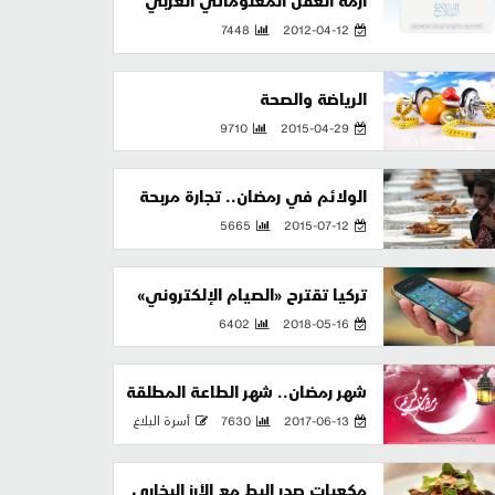
أزمة العقل المعلوماتي العربي
7448
2012-04-12
الرياضة والصحة
9710
2015-04-29
الولائم في رمضان.. تجارة مربحة
5665
2015-07-12
تركيا تقترح «الصيام الإلكتروني»
6402
2018-05-16
شهر رمضان.. شهر الطاعة المطلقة
2017-06-13
7630
أسرة البلاغ
مكعبات صدر البط مع الأرز البخاري