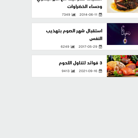
وحساء الخضراوات
7349
2014-06-11
استقبال شهر الصوم بتهذيب
النفس
6249
2017-05-29
3 فوائد لتناول اللحوم
9413
2021-09-16