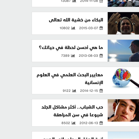
13087
2014-11-08
البكاء من خشية الله تعالى
10802
2015-03-07
ما هي أحسن لحظة في حياتك؟
7389
2013-08-03
معايير البحث العلمي في العلوم
الإنسانية
9122
2014-12-15
حب الشباب.. أكثر مشاكل الجلد
شيوعا في سن المراهقة
8502
2012-06-13