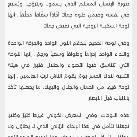
صورة الإنسان المسلم الذي يسمو.. ويتروّح.. ويُشيع
في نفسه وفيمن حلوه جمالاً أخّاذاً شفّافاً محلِّقاً.. أنها
لوحة السكينة الروحية التي تفيض جمالاً.
وفي لوحة الحجيج يندغم اللون الواحد والحركة الواحدة
والنداء الواحد إحراماً وطوافاً وسعياً ورجمً.. إنها اللوحة
التي تتناسق فيها الأضواء والظلال فتبرز في هيئة
التلبية لنداء الحشر يومَ يقومُ الناسُ لربّ العالمين.. إنها
لوحة فيها من الجمال والجلال والبهاء، ما يجعلها تأخذ
بالألباب قبلَ الأبصار.
هذه اللوحات، وفي المعرض الكوني غيرها كثيرٌ وكثير،
تجعلنا نتأمل في هذا الإبداع الربّاني الذي لا يطاوَل ولا
يحاوَل.. إنّ كل لوحة من لوحات هذا البديع الواحد الأحد