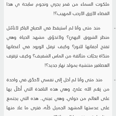
ملكوت السماء من قمر يجري ونجوم سابحة ي هذا
الفضاء الأزرق الأرحب المهيب؟!
- منذ متى وأنا لم أستيقظ في الصباح الباكر لأتأمّل
منظر الشروق البهيّ؟ ولأتذوّق مشهد الحياة وهي
تفتح أجفانها للنور؟ وكيف ترفل الورود في أغصانها
مندّاة بحبّات متألقة من الماس الشفيف؟ وكيف تزقزف
العصافير منتشية بمولد نهار جديد؟!
- منذ متى وأنا لم أخل إلى نفسي لأُحدِّق في واحدة
من نِعَم الله عليَّ، وهي هذه النافذة التي أُطلّ بها
على العالم من حولي، وهي عيني.. هذه التي يجتمع
على عدستها المشهد الجميل كلّه، فترى ما علا منها