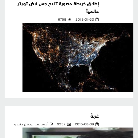
إطلاق خريطة مصورة تتيح جس نبض تويتر
عالمياً
6758
2013-01-30
غربةٌ
2015-08-09
9252
أحمد عبدالرحمن جنيدو