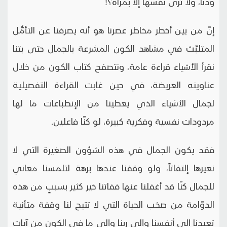
ودنا، ولا ترى نفسها إلا بمرآة؟!
إنّ من بين أخطر مخاطر عصرنا هو أنه يصرفنا عن التأمُّل
المتلبِّث في مشاهد الكون المشرعة بالجمال حتى بتنا
نقرأ الأشياء قراءة عامة، ونتصفح كتاب الكون من خلال
عناوينه العريضة، في حين غابت القراءة التفصيلية
لجمال الأشياء الذي يعطينا من الإنطباعات ما لها
مردودات نفسية وفكرية كبيرة، لو كنّا فاعلين.
فقد يكون الجمال في هذه الشؤون الصغيرة التي لا
نعيرها إلتفاتاً، ولو وقفنا عندها برهة لتلمسنا معاني
للجمال كنّا قد أغفلنا عنها ففاتنا خير كثير بسببٍ من هذه
الدوّامة من صخب الحياة التي لا تتيح لنا وقفة متأنية
تعيدنا إلى أنفسنا وإلى ربنا وإلى ما في الكون من آيات