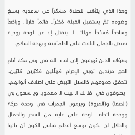
وهذا الذي يتأهّب للصلاة مشمِّراً عن ساعديه يسبغ
وضوءه ثمّ يستقبل القبلة مُكبِّراً.. قائماً قارئاً.. وراكعاً
وساجداً مُسبِّحاً مهللاً.. لا ينفتل إلا عن لوحة روحية
تفيض بالجمال الباعث على الطمأنينة وبهجة السلام.
وهؤلاء الذين يُهرعون إلى لقاء الله في ربى مكة أيام
الحج مرتدين ثوبي الإحرام مُهلِّلين مُكبِّرين مُلبِّين..
تتدفق جموعهم كالسيل الأبيض على اختلاف ألوانهم..
يطوفون في فلك البيت المعمور.. ويسعون بي
(الصفا) و(المروة) ويرمون الجمرات في وحدة حركة
ووحدة اتجاه.. لوحة على غاية من السحر والجمال
والجلال لن يكون بوسع أعظم فناني الكون أن يأتوا