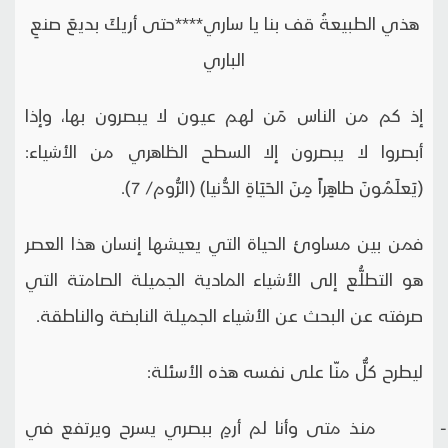
هذي الطبيعةُ قف بنا يا ساري****حتى أريكَ بديعَ صنعِ
الباري
إذ كم من الناس مَن لهم عيون لا يبصرون بها، وإذا
أبصروا لا يبصرون إلا السطح الظاهري من الأشياء:
(يَعلَمُونَ طاهِراً مِنَ الحَيَاةِ الدُّنيا) (الرُّوم/ 7).
فمن بين مساوئ الحياة التي يعيشها إنسان هذا العصر
هو التطلُّع إلى الأشياء المادية الجميلة الصامتة التي
صرفته عن البحث عن الأشياء الجميلة النابضة والناطقة.
ليطرح كلٌّ منّا على نفسه هذه الأسئلة:
- منذ متى وأنا لم أرمِ ببصري يسرح ويرتفع في