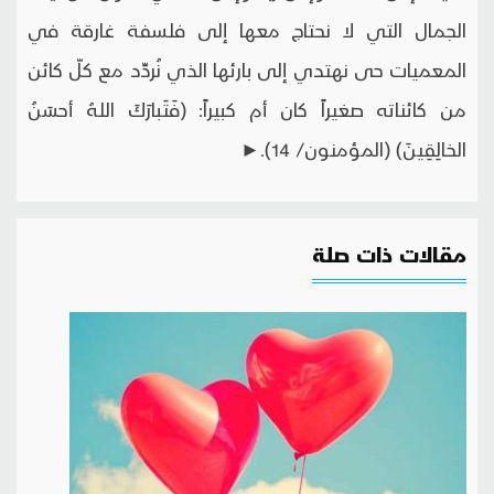
الجمال التي لا نحتاج معها إلى فلسفة غارقة في
المعميات حى نهتدي إلى بارئها الذي نُردِّد مع كلّ كائن
من كائناته صغيراً كان أم كبيراً: (فَتَبارَكَ اللهُ أحسَنُ
الخالِقِينَ) (المؤمنون/ 14).►
مقالات ذات صلة