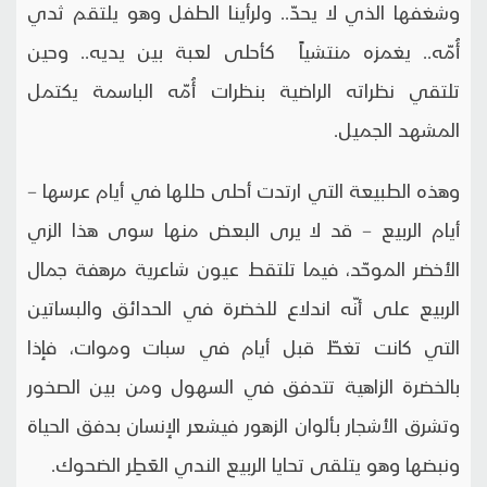
وشغفها الذي لا يحدّ.. ولرأينا الطفل وهو يلتقم ثدي
أُمّه.. يغمزه منتشياً كأحلى لعبة بين يديه.. وحين
تلتقي نظراته الراضية بنظرات أُمّه الباسمة يكتمل
المشهد الجميل.
وهذه الطبيعة التي ارتدت أحلى حللها في أيام عرسها –
أيام الربيع – قد لا يرى البعض منها سوى هذا الزي
الأخضر الموحّد، فيما تلتقط عيون شاعرية مرهفة جمال
الربيع على أنّه اندلاع للخضرة في الحدائق والبساتين
التي كانت تغطّ قبل أيام في سبات وموات، فإذا
بالخضرة الزاهية تتدفق في السهول ومن بين الصخور
وتشرق الأشجار بألوان الزهور فيشعر الإنسان بدفق الحياة
ونبضها وهو يتلقى تحايا الربيع الندي العَطِر الضحوك.