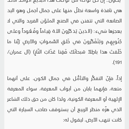
هي نافذة واسعة نطلّ منها على جمال أجمل وهو اليد
الصانعة التي تتفنن في الصنع الملوّن الفريد والتي لا
يعجزها شيء: (الذينَ يَذكُرُونَ اللهَ قِياماً وقُعُوداً وعلى
جُنُوبِهِم ويَتَفَكَّرونَ في خَلقِ السَّمواتِ والأرضِ رَبَّنا ما
خَلَقتَ هذا باطِلاً سُبحانَكَ فَقِنا عَذَابَ النّارٍ) (آل عمران/
191).
إذاً، فإنّ التفكُّر والتأمُّل في جمال الكون، على أنهما
متعة، فإنهما بابان من أبواب المعرفة، سواء المعرفة
الإلهية أو المعرفة الكونية، ولذا كان من حق ذلك الشاعر
الذي هزّه منظر الربيع أن يستوقف صاحب السيارة التي
كانت تنهب الأرض، ليقول له: