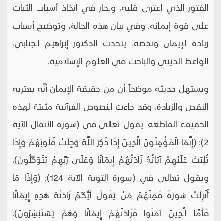
الفتور الذي اعترى قلبه، ويحار في اتخاذ أسباب الثبات
على قوة إيمانه. وفي بيان هذه الحالة، وتوضيح أسباب
زيادة الإيمان ونقصه، يتحدث الدكتور إبراهيم الجنابي،
الواعظ الديني والباحث في العلوم الإسلامية.
ويستهل حديثه موضحاً أن من حقيقة الإيمان أنّه يعتريه
النقص والزيادة، وقد جاءت النصوص القرآنية مثبتة لهذه
الحقيقة القاطعة. يقول تعالى في (سورة الأنفال الآية
2): (إِنَّمَا الْمُؤْمِنُونَ الَّذِينَ إِذَا ذُكِرَ اللَّهُ وَجِلَتْ قُلُوبُهُمْ وَإِذَا
تُلِيَتْ عَلَيْهِمْ آيَاتُهُ زَادَتْهُمْ إِيمَانًا وَعَلَى رَبِّهِمْ يَتَوَكَّلُونَ)،
ويقول تعالى في (سورة التوبة الآية 124): (وَإِذَا مَا
أُنْزِلَتْ سُورَةٌ فَمِنْهُمْ مَنْ يَقُولُ أَيُّكُمْ زَادَتْهُ هَذِهِ إِيمَانًا
فَأَمَّا الَّذِينَ آمَنُوا فَزَادَتْهُمْ إِيمَانًا وَهُمْ يَسْتَبْشِرُونَ).