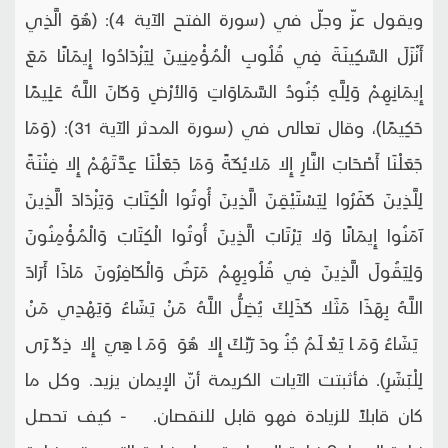
ويقول عزّ وجلّ في (سورة الفتح الآية 4): (هُوَ الَّذِي
أَنْزَلَ السَّكِينَةَ فِي قُلُوبِ الْمُؤْمِنِينَ لِيَزْدَادُوا إِيمَانًا مَعَ
إِيمَانِهِمْ وَلِلَّهِ جُنُودُ السَّمَاوَاتِ وَالأرْضِ وَكَانَ اللَّهُ عَلِيمًا
حَكِيمًا)، وقال تعالى في (سورة المدثر الآية 31): (وَمَا
جَعَلْنَا أَصْحَابَ النَّارِ إِلا مَلائِكَةً وَمَا جَعَلْنَا عِدَّتَهُمْ إِلا فِتْنَةً
لِلَّذِينَ كَفَرُوا لِيَسْتَيْقِنَ الَّذِينَ أُوتُوا الْكِتَابَ وَيَزْدَادَ الَّذِينَ
آمَنُوا إِيمَانًا وَلا يَرْتَابَ الَّذِينَ أُوتُوا الْكِتَابَ وَالْمُؤْمِنُونَ
وَلِيَقُولَ الَّذِينَ فِي قُلُوبِهِمْ مَرَضٌ وَالْكَافِرُونَ مَاذَا أَرَادَ
اللَّهُ بِهَذَا مَثَلا كَذَلِكَ يُضِلُّ اللَّهُ مَنْ يَشَاءُ وَيَهْدِي مَنْ
يَشَاءُ وَمَا يَعْلَمُ جُنُودَ رَبِّكَ إِلا هُوَ وَمَا هِيَ إِلا ذِكْرَى
لِلْبَشَرِ). فأثبتت الآيات الكريمة أنّ الإيمان يزيد. وكل ما
كان قابلاً للزيادة فهو قابل للنقصان. - كيف تحصل