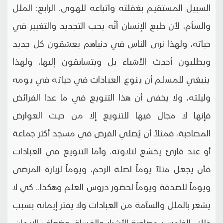
السبيل المستقيم بغفلته واتباعه للهوى. الرابع: الملل
والسأم، لأن طبع الإنسان أنّه يحب التجديد والتغيير في
حياته، ولهذا نرى الناس في دنياهم يعشقون كل جديد
ويطلبون أحدث الأشياء بل ويتسابقون إليها، ولهذا
ينبغي للمسلم أن ينوع العبادات في حياته في يومه
وليلته، ولا يخفى أن هذا التنويع في ما عدا الفرائض
فإنها لا مجال فيها للتنويع إلا من حيث العوارض
المصاحبة، فمثلاً أن يُصلي الفرض في مسجد أكثر جماعة
أو عند قارئ يخشع لتلاوته. وأما التنويع في العبادات
فأن يجعل مثلاً يوماً لصلة الرحم، ويوماً لزيارة المرضى
ويوماً للصدقة ويوماً لحضور دروس العلم وهكذا.. كي لا
يشعر بالملل والسآمة من العبادات ولا يفتر إيمانه بسبب
ذلك. الخامس: مصاحبة الأشرار والفساق وضعاف الإيمان،