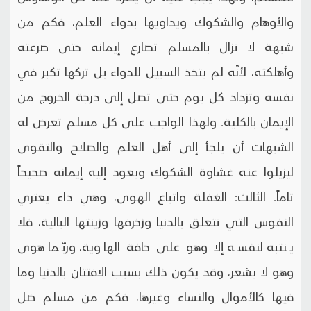
والأوهام والشكوك ويداويها بدواء العلم، فكم من
شبهة لا تزال بالمسلم تصارع إيمانه حتى صرعته
وأهلكته، لأنّه لم يتخذ السبيل للدواء بل تركها تكبر في
نفسه وتزداد كل يوم حتى تصل إلى درجة الخروج من
الإيمان بالكلية. ولهذا الواجب على كل مسلم تعرض له
الشبهات أن يلجأ إلى أهل العلم والصلاح والتقوى
ليزيلوا عنه غشاوة الشكوك ويعود إليه إيمانه صحيحاً
تاماً. الثالث: الغفلة واتباع الهوى، وهي داء يعتري
النفوس التي تتعلق بالدنيا وزخرفها وزينتها البالية، فلا
ينتبه لنفسه إلا وهو على حافة الهاوية، وربّما هوى
وهو لا يشعر، وقد يكون ذلك بسبب الافتتان بالدنيا وما
فيها كالأموال والنساء وغيرها، فكم من مسلم ضل