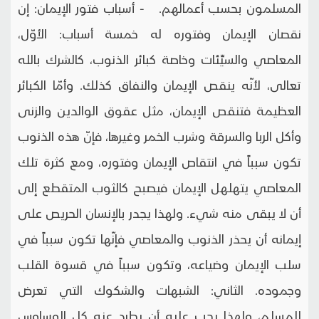
المسلمون بحسب أعمالهم. - أسباب فتور الإيمان: إن
نقصان الإيمان وفتوره له خمسة أسباب: الأوّل،
المعاصي والسيِّئات وخاصة كبائر الذنوب، كالشرك بالله
تعالى، لأنّه ينقص الإيمان والنفاق كذلك. وأمّا الكبائر
العظيمة فتنقص الإيمان، مثل عقوق الوالدين والزنى
وأكل الربا والسرقة وشرب الخمر وغيرها، فإنّ هذه الذنوب
تكون سبباً في انتقاص الإيمان وفتوره، ومع كثرة تلك
المعاصي يتهلهل الإيمان فيصبح كالثوب المتقطع إلى
أن لا يبقى منه شيء. ولهذا يجدر بالإنسان الحريص على
إيمانه أن يحذر الذنوب والمعاصي فإنّها تكون سبباً في
سلب الإيمان وضياعه، وتكون سبباً في قسوة القلب
وجموده. الثاني: الشبهات والشكوك التي تعرض
للمسلم، ولهذا يجب عليه أن يطرد عنه كل الوساوس