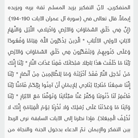
المتفكرين، لأنّ التفكير يزيد المسلم ثقة بربه ويزيده
إيماناً. قال تعالى في (سورة آل عمران الآيات 190-194):
(إِنَّ فِي خَلْقِ السَّمَاوَاتِ وَالأرْضِ وَاخْتِلافِ اللَّيْلِ وَالنَّهَارِ
لآيَاتٍ لأولِي الألْبَابِ * الَّذِينَ يَذْكُرُونَ اللَّهَ قِيَامًا وَقُعُودًا
وَعَلَى جُنُوبِهِمْ وَيَتَفَكَّرُونَ فِي خَلْقِ السَّمَاوَاتِ وَالأرْضِ
رَبَّنَا مَا خَلَقْتَ هَذَا بَاطِلا سُبْحَانَكَ فَقِنَا عَذَابَ النَّارِ * رَبَّنَا إِنَّكَ
مَنْ تُدْخِلِ النَّارَ فَقَدْ أَخْزَيْتَهُ وَمَا لِلظَّالِمِينَ مِنْ أَنْصَارٍ * رَبَّنَا
إِنَّنَا سَمِعْنَا مُنَادِيًا يُنَادِي لِلإيمَانِ أَنْ آمِنُوا بِرَبِّكُمْ فَآمَنَّا رَبَّنَا
فَاغْفِرْ لَنَا ذُنُوبَنَا وَكَفِّرْ عَنَّا سَيِّئَاتِنَا وَتَوَفَّنَا مَعَ الأبْرَارِ * رَبَّنَا
وَآتِنَا مَا وَعَدْتَنَا عَلَى رُسُلِكَ وَلا تُخْزِنَا يَوْمَ الْقِيَامَةِ إِنَّكَ لا
تُخْلِفُ الْمِيعَادَ). فإذا نظرنا إلى الآيات السابقة نرى الربط
بين التفكر والإيمان ثمّ الدعاء بدخول الجنة والنجاة من