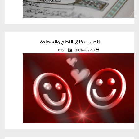
الحب.. يخلق النجاح والسعادة
8295
2014-02-10