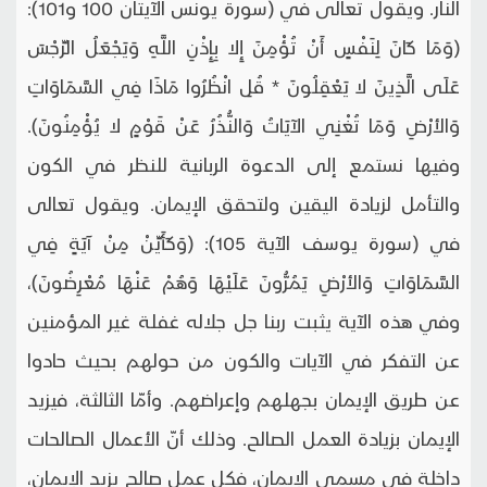
النار. ويقول تعالى في (سورة يونس الآيتان 100 و101):
(وَمَا كَانَ لِنَفْسٍ أَنْ تُؤْمِنَ إِلا بِإِذْنِ اللَّهِ وَيَجْعَلُ الرِّجْسَ
عَلَى الَّذِينَ لا يَعْقِلُونَ * قُلِ انْظُرُوا مَاذَا فِي السَّمَاوَاتِ
وَالأرْضِ وَمَا تُغْنِي الآيَاتُ وَالنُّذُرُ عَنْ قَوْمٍ لا يُؤْمِنُونَ).
وفيها نستمع إلى الدعوة الربانية للنظر في الكون
والتأمل لزيادة اليقين ولتحقق الإيمان. ويقول تعالى
في (سورة يوسف الآية 105): (وَكَأَيِّنْ مِنْ آيَةٍ فِي
السَّمَاوَاتِ وَالأرْضِ يَمُرُّونَ عَلَيْهَا وَهُمْ عَنْهَا مُعْرِضُونَ)،
وفي هذه الآية يثبت ربنا جل جلاله غفلة غير المؤمنين
عن التفكر في الآيات والكون من حولهم بحيث حادوا
عن طريق الإيمان بجهلهم وإعراضهم. وأمّا الثالثة، فيزيد
الإيمان بزيادة العمل الصالح. وذلك أنّ الأعمال الصالحات
داخلة في مسمى الإيمان، فكل عمل صالح يزيد الإيمان،