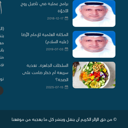
برامج عملية في تأصيل روح
الأخوّة
2018-12-17
(ال
المكانة العلمية للإمام الرِّضا
يتك
(عليه السلام)
معا
2019-07-03
بان
متو
بزي
السلطات الجاهزة.. تغذية
سريعة أم خطر صامت على
توا
الصحة؟
2025-07-15
© من حق الزائر الكريم أن ينقل وينشر كل ما يعجبه من موقعنا