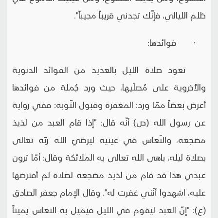
ظلم الليالي، فإنّك تجدني قريباً مجيباً".
· فوائدها:
تعود صلاة الليل بالعديد من الفوائد الدنوية
والأُخروية على مُصلّيها، حيث ورد جُملة من فوائدها
أعرض بعضاً ممّا ورد: المغفرة وقبول التّوبة: ففي رواية
عن رسول الله (ص) أنّه قال: "إذا قام العبد من لذيذ
مضجعه، والنّعاس في عينيه ليرضيَ الله ربّه تعالى
بصلاة ليله، باهى الله تعالى به الملائكة وقال: أمّا ترون
عبدي هذا قد قام من لذيذ مضجعه لصلاة لم أفترضها
عليه، اشهدوا أنّني غفرت له". وقال الإمام جعفر الصادق
(ع): "إنّ العبد ليقوم في الليل فيميل به النعاس يميناً