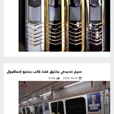
سيخ حديدي يخترق فخذ راكب بمترو إسطنبول
6148
2014-10-01