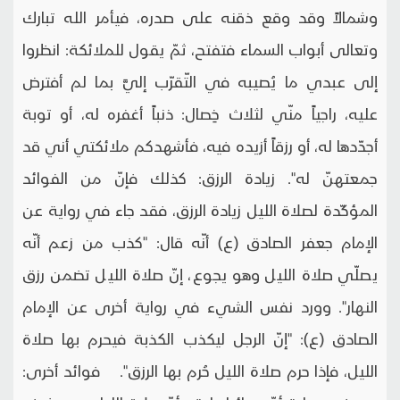
وشمالاً وقد وقع ذقنه على صدره، فيأمر الله تبارك
وتعالى أبواب السماء فتفتح، ثمّ يقول للملائكة: انظروا
إلى عبدي ما يُصيبه في التّقرّب إليَّ بما لم أفترض
عليه، راجياً منّي لثلاث خِصال: ذنباً أغفره له، أو توبة
أجدّدها له، أو رزقاً أزيده فيه، فأشهدكم ملائكتي أني قد
جمعتهنّ له". زيادة الرزق: كذلك فإنّ من الفوائد
المؤكّدة لصلاة الليل زيادة الرزق، فقد جاء في رواية عن
الإمام جعفر الصادق (ع) أنّه قال: "كذب من زعم أنّه
يصلّي صلاة الليل وهو يجوع، إنّ صلاة الليل تضمن رزق
النهار". وورد نفس الشيء في رواية أخرى عن الإمام
الصادق (ع): "إنّ الرجل ليكذب الكذبة فيحرم بها صلاة
الليل، فإذا حرم صلاة الليل حُرم بها الرزق". فوائد أخرى: