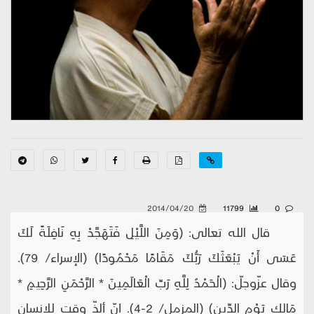
2014/04/20
11799
0
قال الله تعالى: (وَمِنَ اللَّيْلِ فَتَهَجَّدْ بِهِ نَافِلَةً لَكَ
عَسَى أَنْ يَبْعَثَكَ رَبُّكَ مَقَامًا مَحْمُودًا) (الإسراء/ 79).
وقال عزّوجلّ: (الْحَمْدُ لِلَّهِ رَبِّ الْعَالَمِينَ * الرَّحْمَنِ الرَّحِيمِ *
مَالِكِ يَوْمِ الدِّينِ) (المزمل/ 2-4). إنّ ألذّ وقت للإنسان