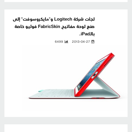
لجأت شركة Logitech و"مايكروسوفت" إلى
صنع لوحة مفاتيح FabricSkin فوليو خاصة
بالـiPad.
6499
2013-04-27