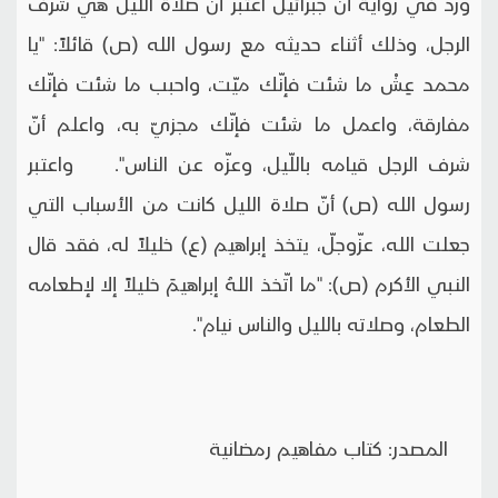
ورد في رواية أنّ جبرائيل اعتبر أنّ صلاة الليل هي شرف
الرجل، وذلك أثناء حديثه مع رسول الله (ص) قائلاً: "يا
محمد عِشْ ما شئت فإنّك ميّت، واحبب ما شئت فإنّك
مفارقة، واعمل ما شئت فإنّك مجزيّ به، واعلم أنّ
شرف الرجل قيامه باللّيل، وعزّه عن الناس". واعتبر
رسول الله (ص) أنّ صلاة الليل كانت من الأسباب التي
جعلت الله، عزّوجلّ، يتخذ إبراهيم (ع) خليلاً له، فقد قال
النبي الأكرم (ص): "ما اتّخذ اللهُ إبراهيمَ خليلاً إلا لإطعامه
الطعام، وصلاته بالليل والناس نيام".
المصدر: كتاب مفاهيم رمضانية