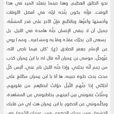
نحو الخالق العظيم، وهنا حينما يتعبّد المرء في هذا
الوقت، فإنّه يكون يتّجه لربّه في أفضل الأوقات
وأحسنها وأعزّها، وبالطّبع فإنّ الأجر على قدر المشقّة.
جميل أن لا يبقى الإنسان جثّة هامدة في الليل، بل
يسعى لأن يحرّك عقله وقلبه ومشاعره... ومما روي
عن الإمام جعفر الصادق (ع): "كان فيما ناجى الله،
عزّوجلّ، موسى بن عِمران أنّه قال له: يا ابنَ عِمران كذب
من زعم أنّه يحبّني، وإذا جنّه الليل نام عني، أليس كلّ
محبّ يحبّ خلوة حبيبه، ها أنا يا ابن عِمران مطّلع على
أحبّائي إذا جنّهم اللّيلُ حوّلتُ أبصارَهم من قلوبهم،
ومثّلتُ عقوبتي بين أعينهم، يخاطبونني عن المشاهدة،
ويكلِّمونني عن الحضور، يا ابن عِمران هبْ لي من قلبك
الخشوعَ، ومن يديك الخضوع، ومن عينيك الدّموعَ في