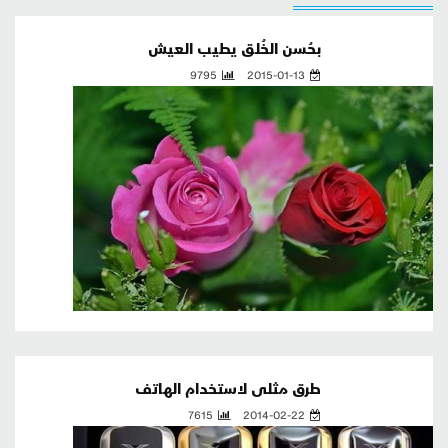
بحُسن الخُلق يطيب العيش
9795
2015-01-13
طرق مثلى لاستخدام الهاتف
7615
2014-02-22