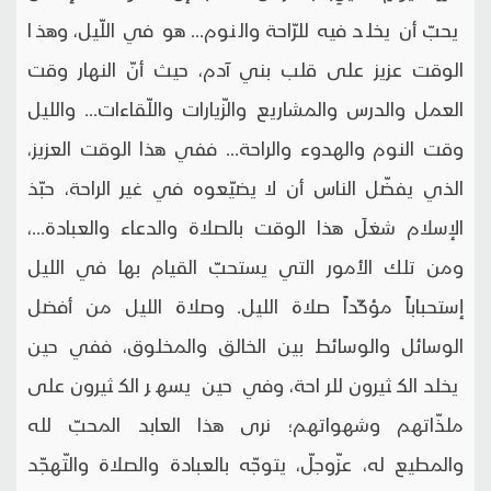
يحبّ أن يخلد فيه للرّاحة والنوم... هو في اللّيل، وهذا
الوقت عزيز على قلب بني آدم، حيث أنّ النهار وقت
العمل والدرس والمشاريع والزّيارات واللّقاءات... والليل
وقت النوم والهدوء والراحة... ففي هذا الوقت العزيز،
الذي يفضّل الناس أن لا يضيّعوه في غير الراحة، حبّذ
الإسلام شغلَ هذا الوقت بالصلاة والدعاء والعبادة...،
ومن تلك الأمور التي يستحبّ القيام بها في الليل
إستحباباً مؤكّداً صلاة الليل. وصلاة الليل من أفضل
الوسائل والوسائط بين الخالق والمخلوق، ففي حين
يخلد الكثيرون للراحة، وفي حين يسهر الكثيرون على
ملذّاتهم وشهواتهم؛ نرى هذا العابد المحبّ لله
والمطيع له، عزّوجلّ، يتوجّه بالعبادة والصلاة والتّهجّد