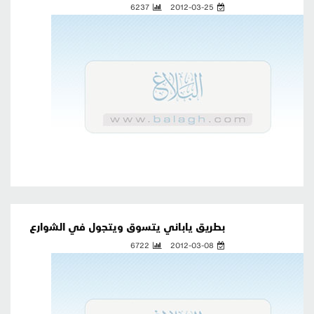
6237
2012-03-25
بطريق ياباني يتسوق ويتجول في الشوارع
6722
2012-03-08