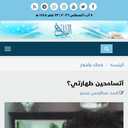
٧ آب/أغسطس ٢٠٢٦ | ٢٢ صفر ١٤٤٨ هـ
ggle
ation
الرئيسية
قصائد وأشعار
أتسامحين طهارتي؟
أحمد عبدالرحمن جنيدو