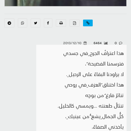
2013/12/10
6464
0
هذا اعترافُ الجرح ِفي جسدي
فترسمنا الفضيحة ُ،
لا يراودنا البقاءُ على الرحيل ِ.
هذا اختناق ُالعزف ِفي روحي
تناثرَ فارغ ٌمن بوحِه
تنثالُ طعنته ...ويمسي كالخليلِ.
كلُّ الجمال ِيشع ُّمن عينيك ِ،
يأخذني الصفاءُ،