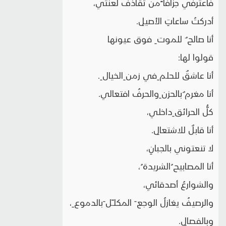
فاعترفي جزافا ًمن تقاذفَ لعنتي،
أدركتُ ساعاتِ الأصيلِ.
أنا صالح ٌ للموت ِ فوق عيونها
قولوا لها:
أنا عاشقٌ للحلم ِفي زمن ِالخيال ِ.
أنا مغرم ٌبالحزن ِوالحرفُ افتعالي.
كلُّ الحرائق ِداخلي،
أنا قابلٌ للاشتعالِ.
لا تنعتوني بالجبانِ،
أنا المصابيح ُالشريدة ُ،
والشوارعُ أصدقائي،
والرصيفُ يغازلُ الوجع َ المكلـّل َبالدموع ِ،
وبالفصالِ.