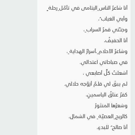
أنا شاعرُ الناس ِاليتامى في تأمّل ِرحلة ٍ
وأبي الغياب ُ،
وجنـّتي قمرُ السراب ِ،
أنا الحفيفُ،
وشاعرُ الأحلام ِ،أسرارُ الهداية ِ،
في صباحاتي اعتدالي.
أشعلتُ كلَّ أصابعي ،
لم يبقَ لي قلمٌ أزوّجه حلالي.
كفرٌ عناقُ الياسمينِ،
وشعرُها المنثورُ
كالريح ِالعصيّة ِ في الشمالِ.
أنا صالح ٌ للبدءِ،