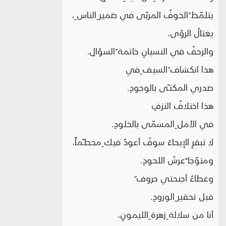
يتلمّظ ُالخوفُ المربّى في ضمير ِالناس ِ،
يغتالُ الرؤى،
والزحفُ في النسيانِ خاتمة ُالسؤالِ.
هذا انكشاف ُالسيف ِفي
صدري المكنـّى بالوجودِ.
هذا اختلافُ النزفِ
في الأمل ِالمسمّى بالخلودِ.
لا تبقرِ الإيحاءَ سوفَ أعودُ فيك ِمحطـّماً،
ومتوّجا ًعرشَ اللحودِ.
وغطاءُ أجنحتي حروف ٌ
قبل تحقير ِالورودِ.
أنا من سلالة ِزهرة ِالليمونِ،