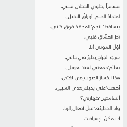
مسافراً يطوي الخطى قلبي،
امتدادُ الحلم ِ أوراقُ النخيل ِ.
يتساقط ُالنجم ُالمجمّدُ فوق كبْتي،
آخرُ العشّاق قلبي،
أوّلُ الموتى أنا،
سربُ الجراح ِيطيرُ في ذاتي،
يعلـّم ُدمعتي لغة َالعويل ِ.
هذا انكسارُ الصوت ِفي لغتي،
أضعت ُعلى يديك ِهدى السبيلِ.
أتسامحين َطهارتي؟
وأنا الخطيئة، ُقبلَ أفعال ِالزنا،
لا يمكنُ الإسراف َ،