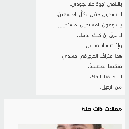
بالباقي أجودُ فلا تجودي.
لا تسخري منـّي فكلُّ العاشقينَ،
يساومونَ المستحيل بمستحيل ِ.
لا فرقَ إنْ كنتُ الدماء،
وإنْ تناسانا قتيلي.
هذا اعترافُ الجرح ِفي جسدي
فتكتبنا القصيدةُ،
لا يعانقنا البقاءُ،
من الرحيلِ.
مقالات ذات صلة