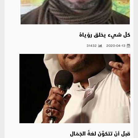
كلّ شيء يخلق رؤياهُ
31432
2020-04-13
قبلَ أنْ تتكوَّنَ لغةُ الجَمَال