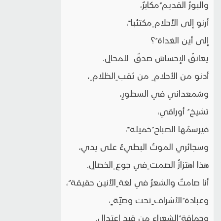
والبورُ القديم ُمكابرٌ،
أرنو إلى الأحلام ِمكتئبا ً،
إلى أين الغداة ُ؟
يعانقُ الإحساسَ صدقٌ للمحالِ.
أدنو من الأحلام ِ من ثقب ِالظلام ِ،
وشمعداني في السطورِ،
تشيخ ُ أوراقي،
فيرسمُها الصباح ُخميلة ً،
وسجائري الموتُ البطيءُ على يدي،
هذا اهتزازُ الصمت ِفي جوع ِالخصالِ.
أنا صامتٌ والشعرُ في لغة ِالأنين حقيقة ٌ،
وعبادة ُالأشراف ِتحت وصيّة ٍ،
وحماقة ُالشعراء ِمن قيد ِاعتدالِ.