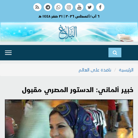
٦ آب/أغسطس ٢٠٢٦ | ٢١ صفر ١٤٤٨ هـ
ggle
ation
الرئيسية
نافذة على العالم
خبير ألماني: الدستور المصري مقبول