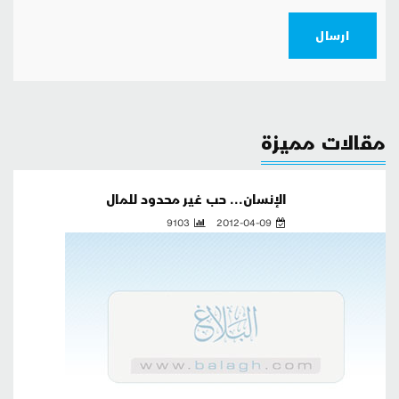
ارسال
مقالات مميزة
الإنسان... حب غير محدود للمال
9103
2012-04-09