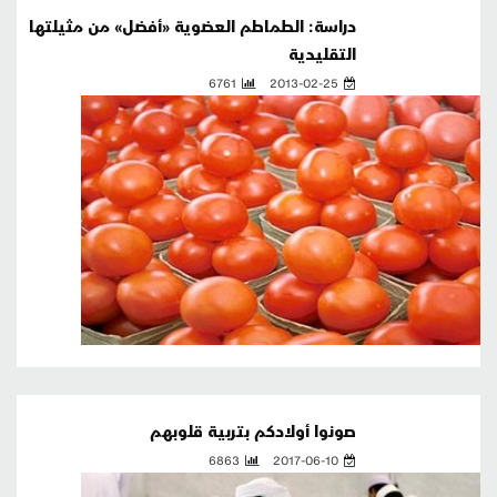
دراسة: الطماطم العضوية «أفضل» من مثيلتها
التقليدية
6761
2013-02-25
صونوا أولادكم بتربية قلوبهم
6863
2017-06-10