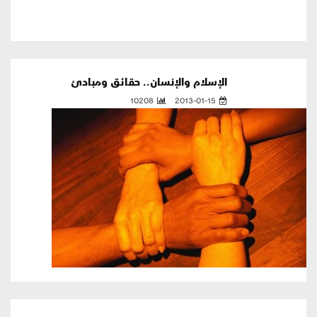
الإسلام والإنسان.. حقائق ومبادئ
10208
2013-01-15