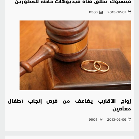
فيسبوك يطلق قناة فيديوهات خاصة للمطورين
8306
2013-02-07
زواج الأقارب يضاعف من فرص إنجاب أطفال
معاقين
9504
2013-02-06