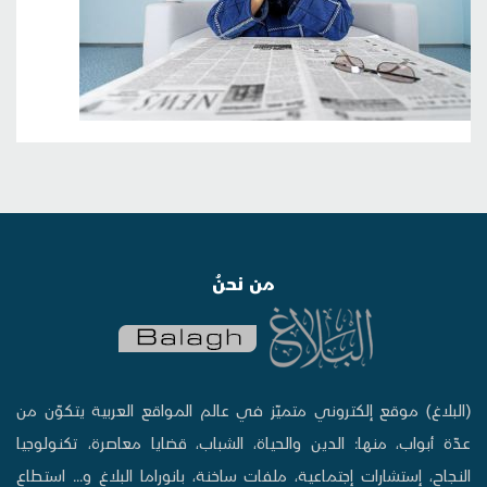
من نحنُ
(البلاغ) موقع إلكتروني متميّز في عالم المواقع العربية يتكوّن من
عدّة أبواب، منها: الدين والحياة، الشباب، قضايا معاصرة، تكنولوجيا
النجاح، إستشارات إجتماعية، ملفات ساخنة، بانوراما البلاغ و... استطاع