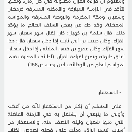
ومعلوم أنّ قراءة القرآن مطلوبة في كلّ زمان، ولكنّها
تتأكّد في الأزمنة المباركة والأمكنة المشرفة كرمضان
وشعبان ومكّة المكرمة والروضة المشرفة والمواسم
المفضلة. وقد جاء عن بعض السلف الصالح ما يؤكّد
ذلك، قال سلمة بن كهيل: كان يُقال شهر شعبان شهر
القرّاء. وكان حبيب بن أبي ثابت إذا دخل شعبان قال: هذا
شهر القرّاء. وكان عمرو بن قيس الملائي إذا دخل شعبان
أغلق حانوته وتفرغ لقراءة القرآن. (لطائف المعارف فيما
لمواسم العام من الوظائف لابن رجب، ص158).
- الاستغفار:
على المسلم أن يُكثر من الاستغفار لأنّه من أعظم
وأولى ما ينبغي أن يشتغل به في الأزمنة الفاضلة
التي منها شعبان وليلة النصف منه. والاستغفار من
أسباب تيسير الرزق، ودلّت على فضله نصوص الكتاب