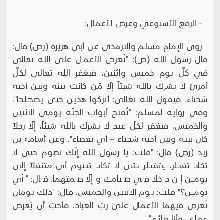
- الرفع الأسبوعي وعرض الأعمال:
روى الإمام مسلم والترمذي عن أبي هريرة (رض) قال:
قال رسول الله (ص): "تُعرض الأعمال على الله تعالى
في كلّ يوم خميس واثنين، فيغفر الله تعالى لكلّ
أمرئ لا يشرك بالله شيئاً إلّا مَن كانت بينه وبين أخيه
شحناء. فيقول الله تعالى: أتركوا هذين حتى يصطلحا"،
وفي رواية لمسلم: "تُفتح أبواب الجنّة يومي الاثنين
والخميس، فيغفر لكلّ عبد لا يشرك بالله شيئاً، إلّا رجلاً
كان بينه وبين أخيه شحناء – أي بغضاء". وعن أسامة بن
زيد (رض) قال: "قلت: يا رسول الله إنّك تصوم حتى لا
تكاد تفطر، وتفطر حتى لا تكاد تصوم أي متنفلاً إلى
يومين إن دخلا في صيامك وإلّا صمتهما. قال: "أي
يومين؟" قلت: يوم الاثنين والخميس. قال: "ذلك يومان
تُعرض فيهما الأعمال على ربّ العباد، فأحبّ أن يُعرض
عملي وأنا صائم".