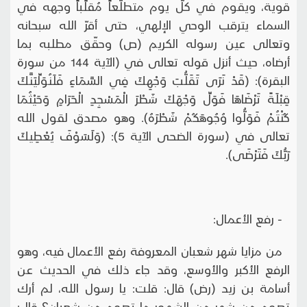
قوية، ويقوم في كلّ يوم متطلّعاً مُقلِّباً وجهه في
السماء يترقب الوحي الإلهي، حتى أقرّ الله سبحانه
وتعالى عين رسوله الكريم (ص) وحقّق مطلبه بما
أرضاه، حيث أنزل قوله تعالى في (الآية 144 من سورة
البقرة): (قَدْ نَرَى تَقَلُّبَ وَجْهِكَ فِي السَّمَاءِ فَلَنُوَلِّيَنَّكَ
قِبْلَةً تَرْضَاهَا فَوَلِّ وَجْهَكَ شَطْرَ الْمَسْجِدِ الْحَرَامِ وَحَيْثُمَا
كُنْتُمْ فَوَلُّوا وُجُوهَكُمْ شَطْرَهُ). وهو مصدق لقول الله
تعالى في (سورة الضحى الآية 5): (وَلَسَوْفَ يُعْطِيكَ
رَبُّكَ فَتَرْضَى).
- رفع الأعمال:
من مزايا شهر شعبان المعروفة رفع الأعمال فيه، وهو
الرفع الأكبر والأوسع، وقد جاء ذلك في الحديث عن
أسامة بن زيد (رض) قال: قلت: يا رسول الله، لم أرك
تصوم من شهر من الشهور ما تصوم من شعبان؟ قال: