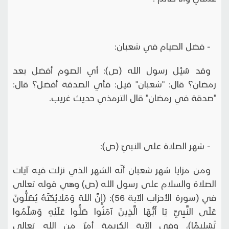
- فضل الصيام في شعبان:
وقد سُئِل رسول الله (ص): أي الصوم أفضل بعد
رمضان؟ قال: "شعبان" قيل: فأي الصدقة أفضل؟ قال:
"صدقة في رمضان" قال الترمذي حديث غريب.
- شهر الصلاة على النبيّ (ص):
ومن مزايا شهر شعبان أنّه الشهر الذي نزلت فيه آيات
الصلاة والسلام على رسول الله (ص) وهي قوله تعالى
في (سورة الأحزاب الآية 56): (إِنَّ اللهَ وَمَلائِكَتَهُ يُصَلُّونَ
عَلَى النَّبِيِّ يَا أَيُّهَا الَّذِينَ آمَنُوا صَلُّوا عَلَيْهِ وَسَلِّمُوا
تَسْلِيمًا)، وفي الآية الكريمة أمرٌ من الله تعالى