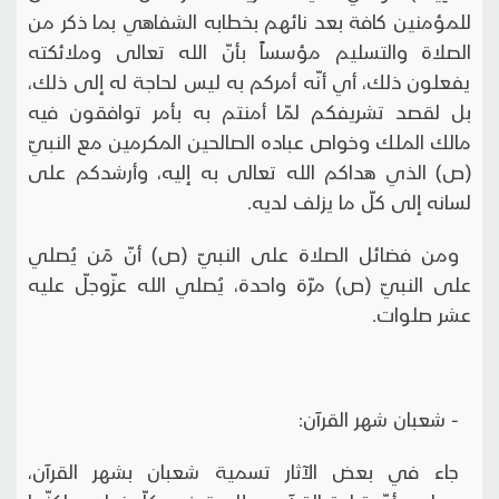
للمؤمنين كافة بعد نائهم بخطابه الشفاهي بما ذكر من
الصلاة والتسليم مؤسساً بأنّ الله تعالى وملائكته
يفعلون ذلك، أي أنّه أمركم به ليس لحاجة له إلى ذلك،
بل لقصد تشريفكم لمّا أمنتم به بأمر توافقون فيه
مالك الملك وخواص عباده الصالحين المكرمين مع النبيّ
(ص) الذي هداكم الله تعالى به إليه، وأرشدكم على
لسانه إلى كلّ ما يزلف لديه.
ومن فضائل الصلاة على النبيّ (ص) أنّ مَن يُصلي
على النبيّ (ص) مرّة واحدة، يُصلي الله عزّوجلّ عليه
عشر صلوات.
- شعبان شهر القرآن:
جاء في بعض الآثار تسمية شعبان بشهر القرآن،