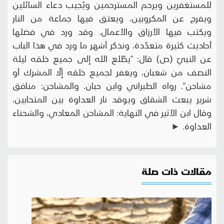
للمستغفرين ويرحم المسترحمين ويُجيب دعاء السائلين
ويفرج عن المكروبين، ويعتق فيها جماعة من النار
ويكتب فيها الأرزاق والأعمال. وقد ورد في فضلها
أحاديث كثيرة متعدّدة، ونذكر أشهر ما ورد في هذا الباب
عن النبيّ (ص) قال: "يطّلع الله إلى جميع خلقه ليلة
النصف من شعبان، ويغفر لجميع خلقه إلّا المشرك أو
مشاحن". رواه الطبراني وابن حبان. والمشاحن: منافق
شرير يبعث الشقاق ويوقد نار العداوة بين المتحابين،
وقال ابن الأثير في النهاية: المشاحن المعادي، والشحناء
العداوة. ►
مقالات ذات صلة