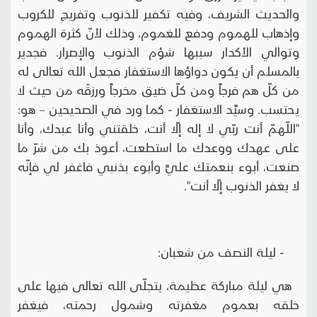
والحديث الشريف، وفيه تكفير للذنوب وتفريج للكروب
وإذهاب للهموم ودفع للغموم، وذلك لأنّ كثرة الهموم
وتوالي الأكدار سببها شؤم الذنوب والإصرار. فجدير
بالمسلم أن يكون دواؤها الاستغفار فجعل الله تعالى له
من كلّ هم فرجاً ومن كلّ ضيق مخرجاً ورزقَه من حيث لا
يحتسب. وسيِّد الاستغفار - كما ورد في الصحيحين – هو:
"اللّهمّ أنت ربّي لا إله إلّا أنت، خلقتني وأنا عبدك، وأنا
على عهدك ووعدك ما استطعت، أعوذ بك من شرّ ما
صنعت، أبوء بنعمتك عليَّ وأبوء بذنبي فاغفر لي فإنّه
لا يغفر الذنوب إلّا أنت".
- ليلة النصف من شعبان:
هي ليلة مباركة عظيمة، يتجلّى الله تعالى فيها على
خلقه بعموم مغفرته وشمول رحمته، فيغفر