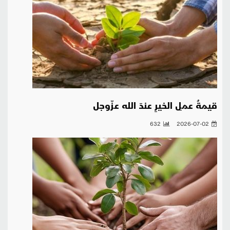
قيمةُ عملِ الخيرِ عندَ الله عزّوجل
632
2026-07-02