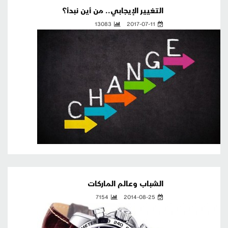
التغيير الإيجابي.. من أين نبدأ؟
13083
2017-07-11
الشباب وعالم الماركات
7154
2014-08-25