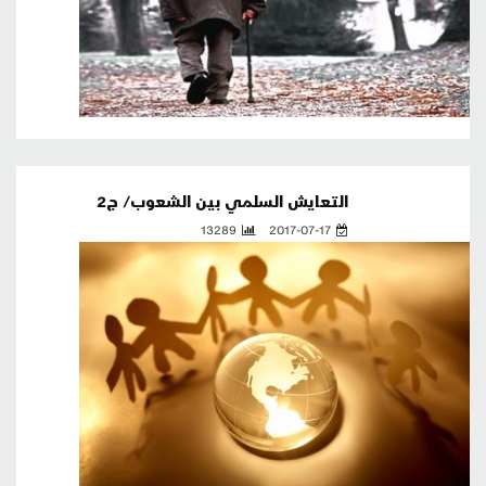
التعايش السلمي بين الشعوب/ ج2
13289
2017-07-17