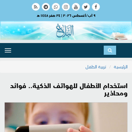
٩ آب/أغسطس ٢٠٢٦ | ٢٤ صفر ١٤٤٨ هـ
ggle
ation
الرئيسية
تربية الطفل
استخدام الأطفال للهواتف الذكية.. فوائد
ومحاذير